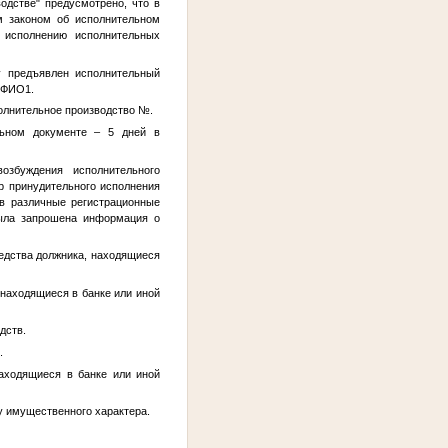
одстве" предусмотрено, что в
м законом об исполнительном
 исполнению исполнительных
у предъявлен исполнительный
ФИО1
.
олнительное производство
№
.
льном документе – 5 дней в
озбуждения исполнительного
р принудительного исполнения
 в различные регистрационные
была запрошена информация о
едства должника, находящиеся
находящиеся в банке или иной
дств.
.
находящиеся в банке или иной
у имущественного характера.