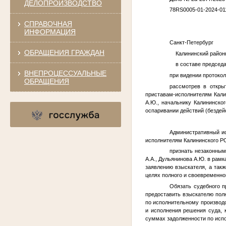
ДЕЛОПРОИЗВОДСТВО
78RS0005-01-2024-01
СПРАВОЧНАЯ
ИНФОРМАЦИЯ
Санкт-Пет
ОБРАЩЕНИЯ ГРАЖДАН
Калининский районн
в составе председат
ВНЕПРОЦЕССУАЛЬНЫЕ
при видении протоко
ОБРАЩЕНИЯ
рассмотрев в откры
приставам-исполнителям Кал
А.Ю.
, начальнику Калининско
оспаривании действий (бездей
Административный ис
исполнителям Калининского РО
признать незаконным
А.А.
,
Дульянинова А.Ю.
в рамк
заявлению взыскателя, а так
целях полного и своевременно
Обязать судебного п
предоставить взыскателю по
по исполнительному производ
и исполнения решения суда, 
суммах задолженности по испо