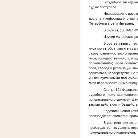
В судебное заседани
суд не поступало.
Информация о рассмо
доступа к информации о деят
Петербурга в сети Интернет.
В силу ст. 150 КАС 
Изучив материалы де
В соответствии с час
лица могут обратиться в суд 
самоуправления, иного орга
лица, государственного или м
полномочиями), если полагаю
прав, свобод и реализации за
обратиться непосредственно в
иными публичными полномочия
либо использовать иные внес
Статья 121 Федеральн
судебного пристава-исполн
исполнительного документа м
такими действиями (бездейств
Задачами исполнител
производстве" являются, прав
В соответствии со с
производство осуществляе
принудительного исполнения.