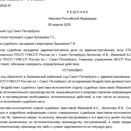
1818-97
Р Е Ш Е Н И Е
Именем Российской Федерации
ербург 09 апреля 2025
ый суд Санкт-Петербурга
ельствующего судьи Лукашева Г.С.,
ла судебного заседания секретарем Лашковым Г.И.
том судебном заседании административное дело по административному иску С
ининского РОСП ГУФССП России по г. Санкт-Петербургу
Артюхову И.В.
,
Ивановой А.
го РОСП ГУФССП России по г. Санкт-Петербургу, Главному управлению ФССП Росс
ствия), обязании совершить определенные действия,
УСТАНОВИЛ:
тец обратился в Калининский районный суд Санкт-Петербурга с административным
СП ГУФССП России по г. Санкт-Петербургу об оспаривании бездействия должностного
 бездействие судебного пристава-исполнителя отдела судебных приставов
Ивановой 
ах исполнительного производства
№
, выразившегося в непредоставлении информации
же в несовершении необходимых исполнительных действий, в том числе по розыск
го исполнения судебного акта.
ристава-исполнителя отдела судебных приставов
Ивановой А.С.
,
Артюхова И.В.
,
Со
лную и подробную информацию о всех совершенных судебным приставом-исполнител
ству
№
, принятых мерах по розыску имущества должника и его ареста в целях посл
копии вынесенных по исполнительному производству постановлений, а также предо
лнительному производству либо о сумме задолженности на текущую дату.