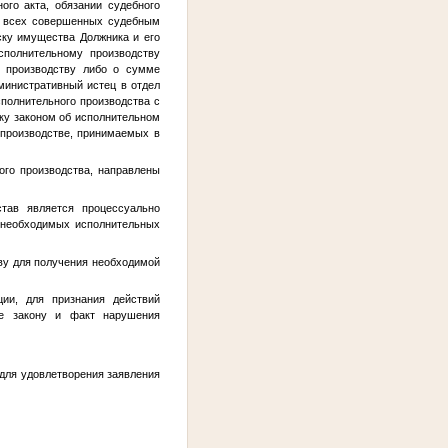
ого акта, обязании судебного
о всех совершенных судебным
ску имущества Должника и его
полнительному производству
у производству либо о сумме
министративный истец в отдел
сполнительного производства с
ьку законом об исполнительном
производстве, принимаемых в
го производства, направлены
став является процессуально
 необходимых исполнительных
ву для получения необходимой
ции, для признания действий
вие закону и факт нарушения
 для удовлетворения заявления