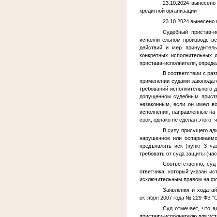
23.10.2024 вынесен
кредитной организации
23.10.2024 вынесено 
Судебный пристав-и
исполнительном производстве
действий и мер принудитель
конкретных исполнительных д
пристава-исполнителя, опреде
В соответствии с ра
применении судами законодат
требований исполнительного 
допущенном судебным приста
незаконным, если он имел в
исполнения, направленные на
срок, однако не сделал этого,
В силу присущего ад
нарушенное или оспариваемо
предъявлять иск (пункт 3 ча
требовать от суда защиты (ча
Соответственно, суд
ответчика, который указан и
исключительным правом на фо
Заявления и ходатай
октября 2007 года № 229-ФЗ "
Суд отмечает, что 
приставу-исполнителю для уст