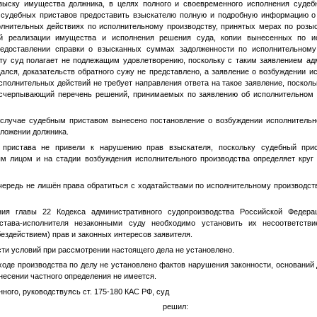
зыску имущества должника, в целях полного и своевременного исполнения судебн
а судебных приставов предоставить взыскателю полную и подробную информацию 
лнительных действиях по исполнительному производству, принятых мерах по розы
й реализации имущества и исполнения решения суда, копии вынесенных по ис
редоставлении справки о взысканных суммах задолженности по исполнительном
ту суд полагает не подлежащим удовлетворению, поскольку с таким заявлением ад
лся, доказательств обратного сужу не представлено, а заявление о возбуждении и
полнительных действий не требует направления ответа на такое заявление, поскол
исчерпывающий перечень решений, принимаемых по заявлению об исполнительном 
случае судебным приставом вынесено постановление о возбуждении исполнительно
ложении должника.
 пристава не привели к нарушению прав взыскателя, поскольку судебный при
м лицом и на стадии возбуждения исполнительного производства определяет круг
чередь не лишён права обратиться с ходатайствами по исполнительному производст
ия главы 22 Кодекса административного судопроизводства Российской Федера
истава-исполнителя незаконными суду необходимо установить их несоответст
здействием) прав и законных интересов заявителя.
сти условий при рассмотрении настоящего дела не установлено.
 ходе производства по делу не установлено фактов нарушения законности, оснований
несении частного определения не имеется.
ного, руководствуясь ст. 175-180 КАС РФ, суд
решил: