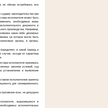
а не обязан истребовать все
 судами законодательства при
истава-исполнителя может быть
применить необходимые меры
исполнительного документа в
ьного производства. Например,
должника каких-либо денежных
жника, на которое могло быть
налоговые органы, в органы,
определяет, в какой период и
 случае, исходя из характера
и.
ристава-исполнителя принимать
ленных законом условий, суд
на установление и выявление
иставом-исполнителем приняты
кумента для своевременного,
истративном иске, не допущено
сполнителя, выразившееся в
 необходимых исполнительных