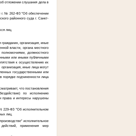
 об отложении слушания дела в
8 г. № 262-ФЗ "Об обеспечении
ого районного суда г. Санкт-
хся лиц.
 гражданин, организация, иные
енной власти, органа местного
 полномочиями, должностного
твенными или иными публичными
епятствия к осуществлению их
 организация, иные лица могут
деленных государственными или
в порядке подчиненности лица
сматривает, что постановления
бездействие) по исполнению
ьи права и интересы нарушены
а N 229-ФЗ "Об исполнительном
ных лиц.
 производстве" исполнительное
 действий, применения мер