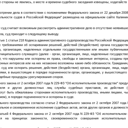
е стороны не явились, о месте и времени судебного заседания извещены, ходатайств
трении дела в соответствии с положениями Федерального закона от 22 декабря 200
ельности судов в Российской Федерации" размещена на официальном сайте Калининск
РФ суд считает возможным рассмотреть административное дело в отсутствие неявивши
ла, суд приходит к следующему выводу.
тью 1 статьи 218 Кодекса административного судопроизводства Российской Федерации
с требованиями об оспаривании решений, действий (бездействия) органа государств
на, организации, наделенных отдельными государственными или иными публичными
униципального служащего (далее - орган, организация, лицо, наделенные государс
т, что нарушены или оспорены их права, свободы и законные интересы, созданы пр
конных интересов или на них незаконно возложены какие-либо обязанности. Гражданин,
 суд или оспорить решения, действия (бездействие) органа, организации, лица, на
ми, в вышестоящие в порядке подчиненности орган, организацию, у вышестоящего 
удебные процедуры урегулирования споров.
ого закона от 2 октября 2007 года N 229-ФЗ "Об исполнительном производстве" преду
ителя и других должностных лиц службы судебных приставов, их действия (
огут быть обжалованы сторонами исполнительного производства, иными лицами, ч
ием), в порядке подчиненности и оспорены в суде.
ьного производства согласно статье 2 Федерального закона от 2 октября 2007 год
ильное и своевременное исполнение судебных актов, актов других органов и должност
татьей 4 Федерального закона от 2 октября 2007 года N 229-ФЗ "Об исполнительном
тся на принципах законности, своевременности совершения исполнительных