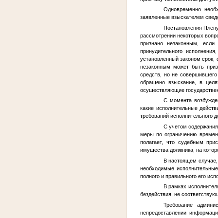
Одновременно необх
заявленные взыскателем свед
Постановления Плену
рассмотрении некоторых вопро
признано незаконным, если
принудительного исполнения
установленный законом срок, 
незаконным может быть призн
средств, но не совершившего
обращено взыскание, в целя
осуществляющие государственну
С момента возбужден
какие исполнительные действ
требований исполнительного д
С учетом содержания
меры по ограничению времен
полагает, что судебным при
имущества должника, на котор
В настоящем случае,
необходимые исполнительные
полного и правильного его исп
В рамках исполнител
бездействия, не соответствую
Требование админис
непредоставлении информаци