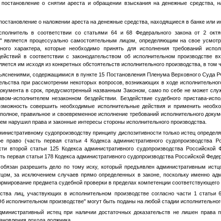
о постановление о снятии ареста и обращении взыскания на денежные средства, 
постановление о наложении ареста на денежные средства, находящиеся в банке или и
сполнитель в соответствии со статьями 64 и 68 Федерального закона от 2 окт
" является процессуально самостоятельным лицом, определяющим на свое усмотр
ного характера, которые необходимо принять для исполнения требований испол
ействий в соответствии с законодательством об исполнительном производстве в
ляется им исходя из конкретных обстоятельств исполнительного производства, в том 
зъяснениями, содержащимися в пункте 15 Постановления Пленума Верховного Суда РФ
ельства при рассмотрении некоторых вопросов, возникающих в ходе исполнительного
документа в срок, предусмотренный названным Законом, само по себе не может слу
вом-исполнителем незаконном бездействии. Бездействие судебного пристава-испо
озможность совершить необходимые исполнительные действия и применить необх
 полное, правильное и своевременное исполнение требований исполнительного докум
 чем нарушил права и законные интересы стороны исполнительного производства.
министративному судопроизводству принципу диспозитивности только истец определя
е право (часть первая статьи 4 Кодекса административного судопроизводства Ро
сти второй статьи 125 Кодекса административного судопроизводства Российской
сть первая статьи 178 Кодекса административного судопроизводства Российской Федер
 обязан разрешить дело по тому иску, который предъявлен административным истцо
стцом, за исключением случаев прямо определенных в законе, поскольку именно ад
рмирование предмета судебной проверки в пределах компетенции соответствующего 
ства лиц, участвующих в исполнительном производстве согласно части 1 статьи 6
Об исполнительном производстве" могут быть поданы на любой стадии исполнительног
административный истец при наличии достаточных доказательств не лишен права 
ановления дохода должника.