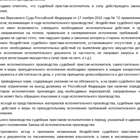
одимо отметить, что судебный пристав-исполнитель в силу действующего закон
ения.
ма Верховного Суда Российской Федерации от 17 ноября 2015 года
№
"О применении
сов, возникающих в ходе исполнительного производства", бездействие судебного пр
 он имел возможность совершить необходимые исполнительные действия и 
, направленные на полное, правильное и своевременное исполнение требований 
однако не сделал этого, чем нарушил права и законные интересы стороны исполнител
ано бездействие судебного пристава-исполнителя, установившего отсутствие у 
 всех необходимых исполнительных действий по выявлению другого имущества дол
х исполнения исполнительного документа (в частности, не направил запросы в 
ю регистрацию имущества и (или) прав на него, и т.д.).
ия исполнительного производства судебный пристав-исполнитель самостоятельно 
ия и меры принудительного исполнения необходимо применить в каждом конкретном
окумента и обстоятельств дела, с учетом принципов целесообразности и достаточност
 приведенных норм, содержащих указание не на обязанность, а на право судебного п
ном ограничении на выезд должника из Российской Федерации при наличии опреде
ставом исполнителем произведен ряд необходимых мероприятий, направленных 
ое может быть обращено взыскание в ходе исполнительного производства.
 исходя из представленных материалов исполнительного производства, судебным пр
 действия и меры по принудительному исполнению требований исполнительного до
олнения.
ьного производства судебным приставом-исполнителем в период, указанный в админ
щего положениям Закона об исполнительном производстве.
тративного истца о признании незаконным бездействия судебного пристава-и
и и документов по письменному заявлению взыскателя, а также в несовершении