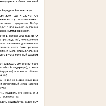
находящиеся в банке или иной
ной кредитной организации.
ября 2007 года N 229-ФЗ "Об
ение тот круг исполнительных
нительного документа. Выбор
ходит в полномочия судебного
числе, суммы взыскания.
 от 17 ноября 2015 года
№
"О
 производства", неисполнение
жить основанием для вывода о
лнителя может быть признано
одимые меры принудительного
ента в установленный законом
ет, защищать ему или нет свое
ссийской Федерации), к кому
 Федерации) и в каком объеме
ации).
м, и только в отношении того
министративный истец наделен
суда.
4.1 Федерального закона от 2
о производства.
подать ходатайства судебному