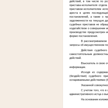
действий, в том числе по ро
пристава-исполнителя отдел
приставом-исполнителем испо
ареста в целях последующе
постановлений, а также о п
задолженности на текущую да
судебных приставов не обраща
ходатайством о совершении ис
производстве предусмотрен 
форме постановления.
В рассматриваемом 
запросы об имущественном по
Действия судебного
самостоятельным должностны
действий.
Взыскатель в свою о
информации.
Исходя из содержан
(бездействия) судебного пр
оспариваемыми действиями (бе
Указанной совокупно
С учетом того, что в
административного истца о вы
На основании изложен