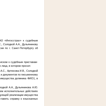
ПАО «Ингосстрах» к судебным
С.
,
Солодкой А.А.
,
Дульянинову
ии по г. Санкт-Петербургу об
 иском к судебным приставам-
 лица, в котором просил:
А.С.
,
Артюхова И.В.
,
Солодкой
 и документов по письменному
у имущества должника
ФИО1
, в
лодкой А.А.
,
Дульянинова А.Ю.
ем исполнительных действиях
едующей реализации имущества
ставить справку о взысканных