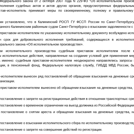
Федерального закона от 2 октября 2007 года N 229-ФЗ "Об исполнительном произв
сполнения судебных актов и актов других органов, предусмотренных федеральны
истав-исполнитель принимает меры по своевременному, полному и правильному
ии установлено, что в Калининский РОСП ГУ ФССП России по Санкт-Петербург
данного Калининским районным судом Санкт-Петербурга о взыскании задолженности с
 приставом-исполнителем по указанному исполнительному документу возбуждено исп
н срок для добровольного исполнения требований, содержащихся в исполните
дерального закона «Об исполнительном производстве».
ам исполнительного производства судебным приставом исполнителем после в
 исполнительные действия, направленные на создание условий для применения ме
а именно: судебным приставом-исполнителем неоднократно направлялись запросы
ации, в пенсионный фонд, Федеральную налоговую службу, ГИБДД МВД России, 
исполнителем вынесен ряд постановлений об обращении взыскания на денежные ср
ганизации.
 приставом-исполнителем вынесено об обращении взыскания на денежные средства, 
постановление о запрете на регистрационные действия в отношении транспортных сре
 постановление о временном ограничении на выезд должника из Российской Федерации
о постановление о снятии ареста и обращении взыскания на денежные средства, 
 постановление о взыскании исполнительского сбора по исполнительному производств
постановление о запрете на совершение действий по регистрации.