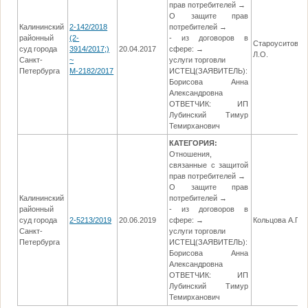
прав потребителей →
О защите прав
Калининский
2-142/2018
потребителей →
районный
(2-
- из договоров в
Староуситовск
суд города
3914/2017;)
20.04.2017
сфере: →
Л.О.
Санкт-
~
услуги торговли
Петербурга
М-2182/2017
ИСТЕЦ(ЗАЯВИТЕЛЬ):
Борисова Анна
Александровна
ОТВЕТЧИК: ИП
Лубинский Тимур
Темирханович
КАТЕГОРИЯ:
Отношения,
связанные с защитой
прав потребителей →
О защите прав
Калининский
потребителей →
районный
- из договоров в
суд города
2-5213/2019
20.06.2019
сфере: →
Кольцова А.Г.
Санкт-
услуги торговли
Петербурга
ИСТЕЦ(ЗАЯВИТЕЛЬ):
Борисова Анна
Александровна
ОТВЕТЧИК: ИП
Лубинский Тимур
Темирханович