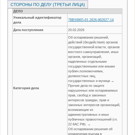
СТОРОНЫ ПО ДЕЛУ (ТРЕТЬИ ЛИЦА)
ДЕЛО
Уникальный идентификатор
78RS0005-01-2026-002027-14
дела
Дата поступления
20.02.2026
Об оспаривании решений,
действий (бездействия) органов
государственной власти, органов
местного самоуправления, иных
органов, организаций,
наделенных отдельными
государственными или иными
публич.полномочиями,
должностных лиц,
государственных и муници →
Прочие дела по защите
Категория дела
нарушенных или оспариваемых
прав, свобод и законных
интересов граждан, прав и
законных интересов организаций,
возникающие из
административных и иных
публичных правоотношений (гл.
22 КАС РФ). →
Об оспаривании решения об
ограничении въезда в