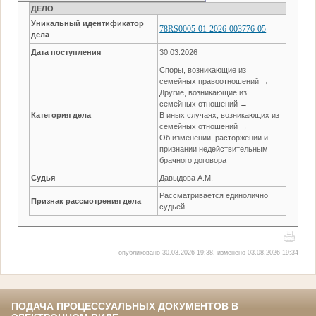
ДЕЛО
Уникальный идентификатор
78RS0005-01-2026-003776-05
дела
Дата поступления
30.03.2026
Споры, возникающие из
семейных правоотношений →
Другие, возникающие из
семейных отношений →
Категория дела
В иных случаях, возникающих из
семейных отношений →
Об изменении, расторжении и
признании недействительным
брачного договора
Судья
Давыдова А.М.
Рассматривается единолично
Признак рассмотрения дела
судьей
опубликовано 30.03.2026 19:38, изменено 03.08.2026 19:34
ПОДАЧА ПРОЦЕССУАЛЬНЫХ ДОКУМЕНТОВ В