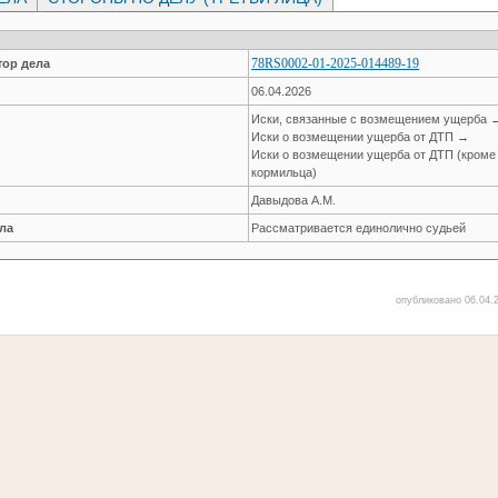
78RS0002-01-2025-014489-19
ор дела
06.04.2026
Иски, связанные с возмещением ущерба 
Иски о возмещении ущерба от ДТП →
Иски о возмещении ущерба от ДТП (кроме
кормильца)
Давыдова А.М.
ла
Рассматривается единолично судьей
опубликовано 06.04.2