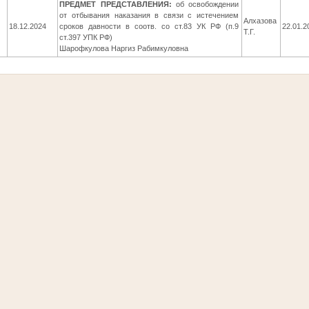
ПРЕДМЕТ ПРЕДСТАВЛЕНИЯ:
об освобождении
от отбывания наказания в связи с истечением
Алхазова
18.12.2024
сроков давности в соотв. со ст.83 УК РФ (п.9
22.01.2
Т.Г.
ст.397 УПК РФ)
Шарофкулова Наргиз Рабимкуловна