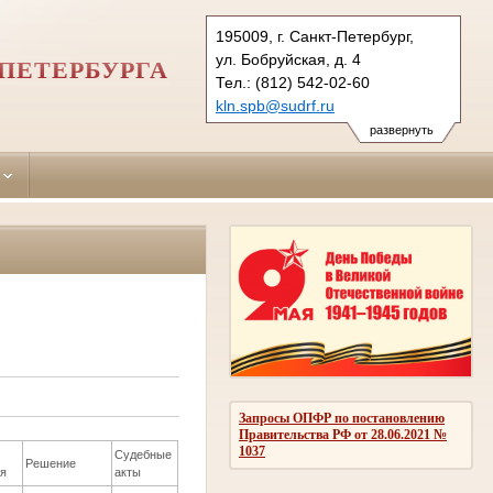
195009, г. Санкт-Петербург,
ул. Бобруйская, д. 4
ПЕТЕРБУРГА
Тел.: (812) 542-02-60
kln.spb@sudrf.ru
показать на карте
развернуть
Запросы ОПФР по постановлению
Правительства РФ от 28.06.2021 №
1037
Судебные
Решение
я
акты